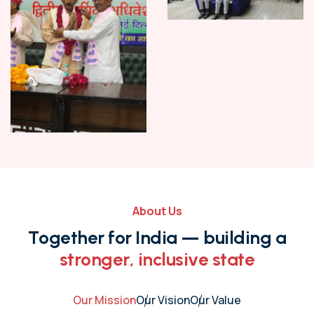
About Us
T
o
g
e
t
h
e
r
f
o
r
I
n
d
i
a
—
b
u
i
l
d
i
n
g
a
s
t
r
o
n
g
e
r
,
i
n
c
l
u
s
i
v
e
s
t
a
t
e
Our Mission
Our Vision
Our Value