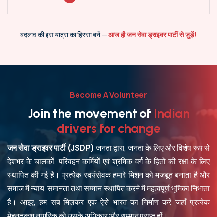
बदलाव की इस यात्रा का हिस्सा बनें —
आज ही जन सेवा ड्राइवर पार्टी से जुड़ें!
Become A Volunteer
J
o
i
n
t
h
e
m
o
v
e
m
e
n
t
o
f
I
n
d
i
a
n
d
r
i
v
e
r
s
f
o
r
c
h
a
n
g
e
जन सेवा ड्राइवर पार्टी (JSDP)
जनता द्वारा, जनता के लिए और विशेष रूप से
देशभर के चालकों, परिवहन कर्मियों एवं श्रमिक वर्ग के हितों की रक्षा के लिए
स्थापित की गई है। प्रत्येक स्वयंसेवक हमारे मिशन को मजबूत बनाता है और
समाज में न्याय, समानता तथा सम्मान स्थापित करने में महत्वपूर्ण भूमिका निभाता
है। आइए, हम सब मिलकर एक ऐसे भारत का निर्माण करें जहाँ प्रत्येक
मेहनतकश नागरिक को उसके अधिकार और सम्मान प्राप्त हों।