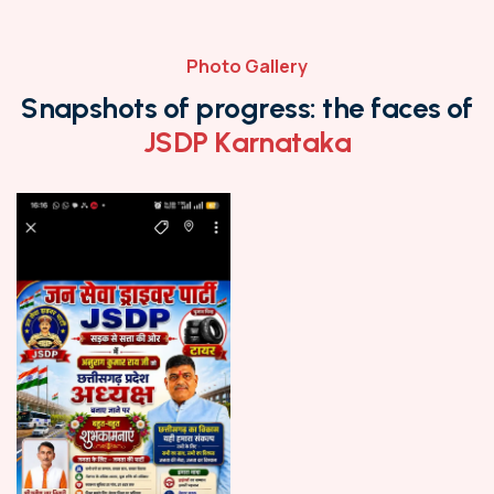
Photo Gallery
S
n
a
p
s
h
o
t
s
o
f
p
r
o
g
r
e
s
s
:
t
h
e
f
a
c
e
s
o
f
J
S
D
P
K
a
r
n
a
t
a
k
a