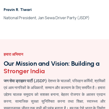
Pravin R. Tiwari
National President, Jan Sewa Driver Party (JSDP)
हमारा अभियान
O
u
r
M
i
s
s
i
o
n
a
n
d
V
i
s
i
o
n
:
B
u
i
l
d
i
n
g
a
S
t
r
o
n
g
e
r
I
n
d
i
a
जन सेवा ड्राइवर पार्टी (JSDP)
देशभर के चालकों, परिवहन कर्मियों, श्रमिकों
एवं आम नागरिकों के अधिकारों, सम्मान और कल्याण के लिए समर्पित है। हमारा
उद्देश्य चालक समुदाय को सशक्त बनाना, बेहतर रोजगार के अवसर प्रदान
करना, सामाजिक सुरक्षा सुनिश्चित करना तथा शिक्षा, स्वास्थ्य और
सम्मानजनक जीवन तक सभी की पहुंच बनाना है। हम एक ऐसे भारत के निर्माण