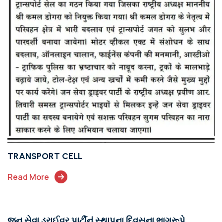
TRANSPORT CELL
Read More
જન સેવા ડ્રાઈવર પાર્ટીનું સ્થાપના દિવસના ભાગરૂપે