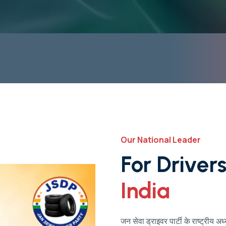
Our National Leader
F
o
r
D
r
i
v
e
r
I
n
d
i
a
जन सेवा ड्राइवर पार्टी के राष्ट्रीय अ