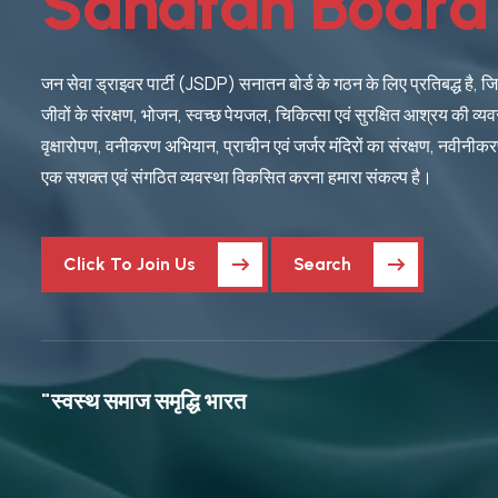
S
a
n
a
t
a
n
B
o
a
r
d
जन सेवा ड्राइवर पार्टी (JSDP) सनातन बोर्ड के गठन के लिए प्रतिबद्ध है, जि
जीवों के संरक्षण, भोजन, स्वच्छ पेयजल, चिकित्सा एवं सुरक्षित आश्रय की व्य
वृक्षारोपण, वनीकरण अभियान, प्राचीन एवं जर्जर मंदिरों का संरक्षण, नवीनी
एक सशक्त एवं संगठित व्यवस्था विकसित करना हमारा संकल्प है।
Click To Join Us
Search
"स्वस्थ समाज समृद्धि भारत