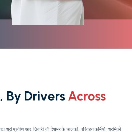
s
,
B
y
D
r
i
v
e
r
s
A
c
r
o
s
s
ध्यक्ष श्री प्रवीण आर. तिवारी जी देशभर के चालकों, परिवहन कर्मियों, श्रमिकों