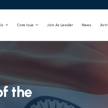
Us
Core Isue
Join As Leader
News
Acti
o
f
t
h
e