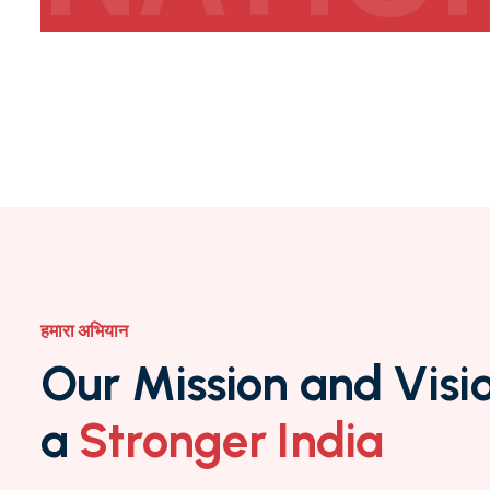
PRESI
हमारा अभियान
O
u
r
M
i
s
s
i
o
n
a
n
d
V
i
s
i
a
S
t
r
o
n
g
e
r
I
n
d
i
a