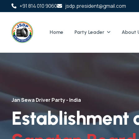
+91 814 010 9060
jsdp.president@gmail.com
Home
Party Leader
About 
Jan Sewa Driver Party - India
E
s
t
a
b
l
i
s
h
m
e
n
t