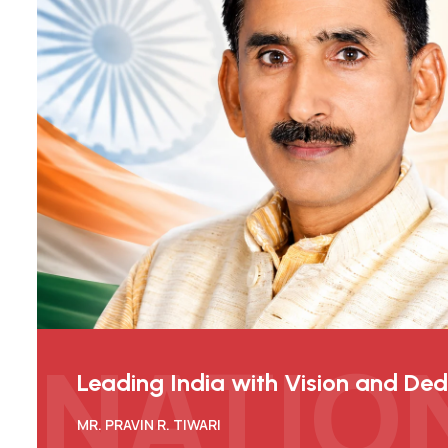
NATIO
Leading India with Vision and Ded
MR. PRAVIN R. TIWARI