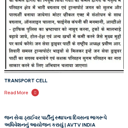
TRANSPORT CELL
Read More
જન સેવા ડ્રાઈવર પાર્ટીનું સ્થાપના દિવસના ભાગરૂપે
અધિવેશનનું આયોજન કરાયું | AVTV INDIA